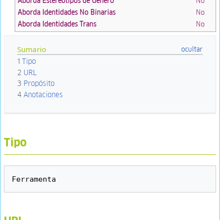
Aborda Estereotipos de Género
No
Aborda Identidades No Binarias
No
Aborda Identidades Trans
No
Sumario
1
Tipo
2
URL
3
Propósito
4
Anotaciones
Tipo