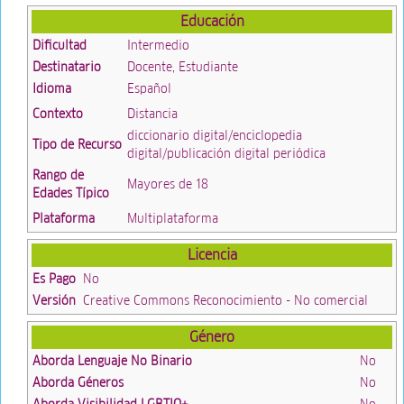
Educación
Dificultad
Intermedio
Destinatario
Docente, Estudiante
Idioma
Español
Contexto
Distancia
diccionario digital/enciclopedia
Tipo de Recurso
digital/publicación digital periódica
Rango de
Mayores de 18
Edades Típico
Plataforma
Multiplataforma
Licencia
Es Pago
No
Versión
Creative Commons Reconocimiento - No comercial
Género
Aborda Lenguaje No Binario
No
Aborda Géneros
No
Aborda Visibilidad LGBTIQ+
No