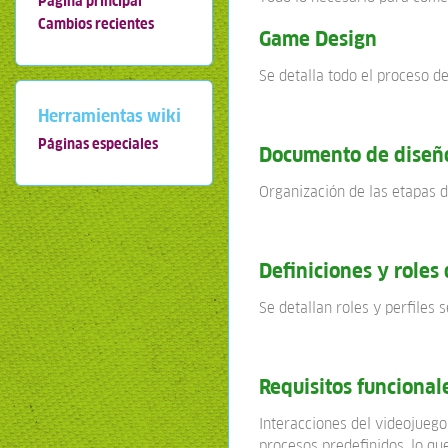
Página principal
Cambios recientes
Game Design
Se detalla todo el proceso d
Herramientas wiki
Páginas especiales
Documento de diseño
Organización de las etapas d
Definiciones y roles
Se detallan roles y perfiles 
Requisitos funcionale
Interacciones del videojuego
procesos predefinidos, lo qu