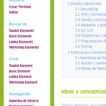
Glosario
2
Diseño y desarrollo
Crear Término
2.1
Storytelling
Indice
2.2
Arte y animació
2.3
Sonido y música
Buscar en
2.4
Maquetas y prot
2.5
U/I, U/X
Toolkit Elements
2.6
Plataformas y M
Basic Elements
2.7
Programación (f
Lobby Elements
2.8
Testing
Workshop Elements
3
Publicación y manteni
3.1
Monitoreo de fu
Crear
3.2
Ajustes y cambi
Toolkit Element
3.3
Planes de fideli
Basic Element
Lobby Element
Workshop Element
Ideas y conceptua
Navegación
Aspectos de Género
Todo lo necesario para come