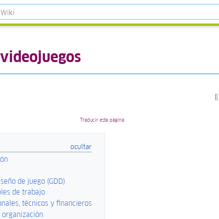
 videojuegos
Traducir esta página
ión
seño de juego (GDD)
oles de trabajo
onales, técnicos y financieros
 organización