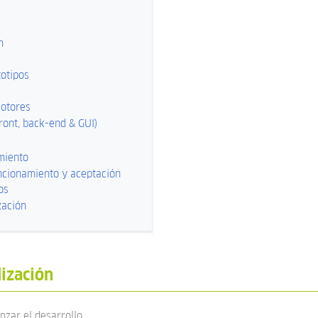
n
otipos
otores
ront, back-end & GUI)
miento
ncionamiento y aceptación
os
zación
lización
nzar el desarrollo