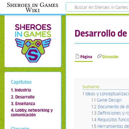
Sheroes in Games
Wiki
Desarrollo de
Página
Discusión
Capítulos
Sumario
1. Industria
1
Ideas y conceptualizac
2. Desarrollo
1.1
Game Design
3. Enseñanza
1.2
Documento de di
4. Lobby, networking y
1.3
Definiciones y r
comunicación
1.4
Requisitos funci
1.5
Herramientas de