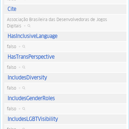
Cite
Associação Brasileira das Desenvolvedoras de Jogos
Digitais
+
HasInclusiveLanguage
falso
+
HasTransPerspective
falso
+
IncludesDiversity
falso
+
IncludesGenderRoles
falso
+
IncludesLGBTVisibility