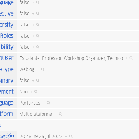
nguage
falso
+
ective
falso
+
ersity
falso
+
rRoles
falso
+
bility
falso
+
dUser
Estudante, Professor, Workshop Organizer, Técnico
+
eType
weblog
+
inary
falso
+
yment
Não
+
guage
Português
+
tform
Multiplataforma
+
s
cación
20:48:39 25 jul 2022
+