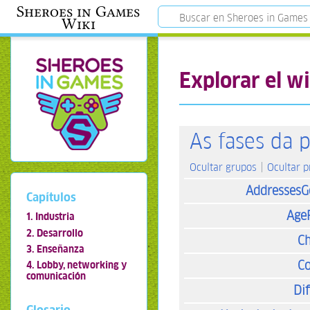
Sheroes in Games
Wiki
Explorar el wi
As fases da 
Ocultar grupos
Ocultar 
AddressesG
Capítulos
Age
1. Industria
2. Desarrollo
Ch
3. Enseñanza
Co
4. Lobby, networking y
comunicación
Dif