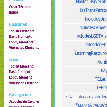
Glosario
HasInclusiveLa
Crear Término
HasTransPersp
Indice
IncludesDiv
Buscar en
IncludesGende
Toolkit Elements
IncludesLGBTVisi
Basic Elements
Lobby Elements
IntendedEn
Workshop Elements
LearningResourc
Crear
NonB
Toolkit Element
Pa
Basic Element
Lobby Element
TELan
Workshop Element
TEPla
Navegación
Adminstrative propertie
Aspectos de Género
Fecha de modifi