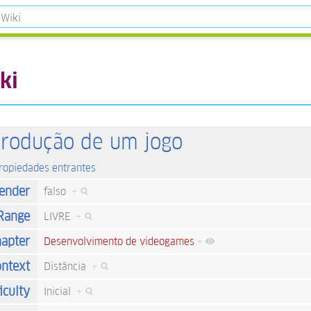
ki
produção de um jogo
propiedades entrantes
ender
falso
+
Range
LIVRE
+
apter
Desenvolvimento de videogames
+
ntext
Distância
+
iculty
Inicial
+