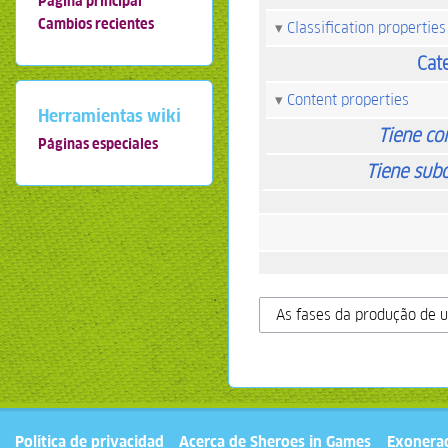
Página principal
Cambios recientes
Classification properties
Cat
Content properties
Herramientas wiki
Tiene co
Páginas especiales
Tiene sub
Política de privacidad
Acerca de Sheroes in Games
Exonera