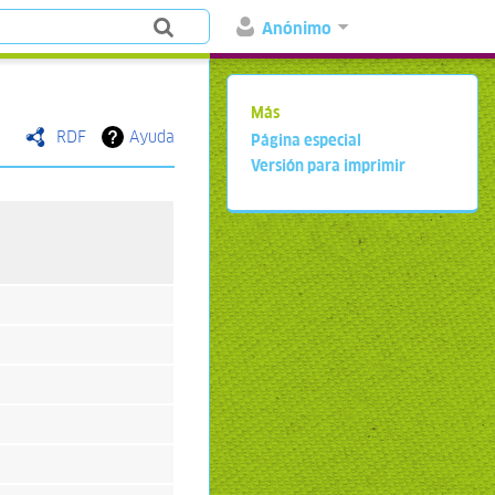
Anónimo
Más
RDF
Ayuda
Página especial
Versión para imprimir