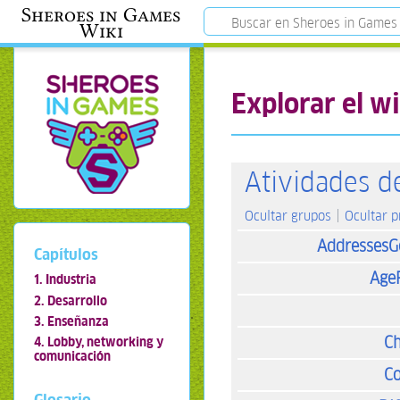
Sheroes in Games
Wiki
Explorar el wi
Atividades d
Ocultar grupos
Ocultar 
AddressesG
Capítulos
Age
1. Industria
2. Desarrollo
3. Enseñanza
Ch
4. Lobby, networking y
comunicación
Co