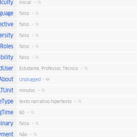
iculty
Inicial
+
nguage
falso
+
ective
falso
+
ersity
falso
+
rRoles
falso
+
bility
falso
+
dUser
Estudante, Professor, Técnico
+
sAbout
Unplugged
+
LTUnit
minutos
+
eType
texto narrativo hipertexto
+
gTime
60
+
inary
falso
+
yment
Não
+