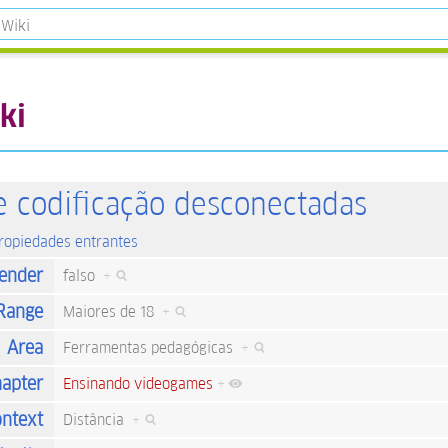
ki
e codificação desconectadas
propiedades entrantes
ender
falso
+
Range
Maiores de 18
+
Area
Ferramentas pedagógicas
+
apter
Ensinando videogames
+
ntext
Distância
+