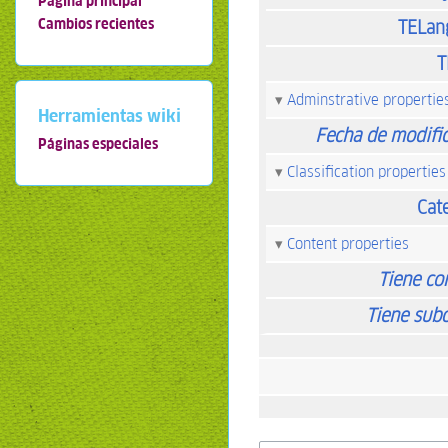
Página principal
Cambios recientes
TELan
T
Adminstrative propertie
Herramientas wiki
Fecha de modifi
Páginas especiales
Classification properties
Cat
Content properties
Tiene co
Tiene sub