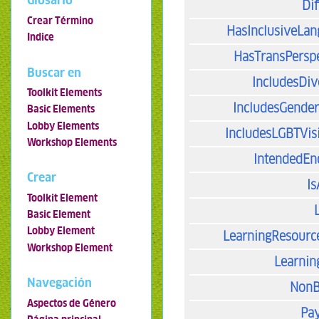
Glosario
Dif
Crear Término
HasInclusiveLa
Indice
HasTransPersp
Buscar en
IncludesDiv
Toolkit Elements
IncludesGende
Basic Elements
Lobby Elements
IncludesLGBTVisi
Workshop Elements
IntendedEn
Crear
I
Toolkit Element
Basic Element
Lobby Element
LearningResourc
Workshop Element
Learnin
Navegación
NonB
Aspectos de Género
Pa