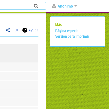
Anónimo
Más
RDF
Ayuda
Página especial
Versión para imprimir