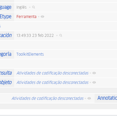
guage
Inglês
+
Etype
Ferramenta
+
s
cación
13:49:33 23 feb 2022
+
egoría
ToolkitElements
nsulta
Atividades de codificação desconectadas
+
objeto
Atividades de codificação desconectadas
+
Annotati
Atividades de codificação desconectadas
+