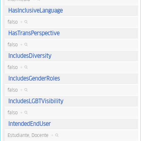
HasInclusiveLanguage
falso
+
HasTransPerspective
falso
+
IncludesDiversity
falso
+
IncludesGenderRoles
falso
+
IncludesLGBTVisibility
falso
+
IntendedEndUser
Estudiante, Docente
+