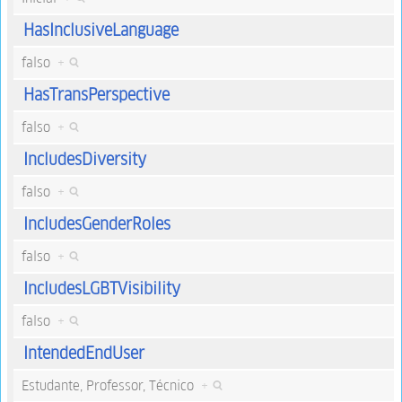
HasInclusiveLanguage
falso
+
HasTransPerspective
falso
+
IncludesDiversity
falso
+
IncludesGenderRoles
falso
+
IncludesLGBTVisibility
falso
+
IntendedEndUser
Estudante, Professor, Técnico
+