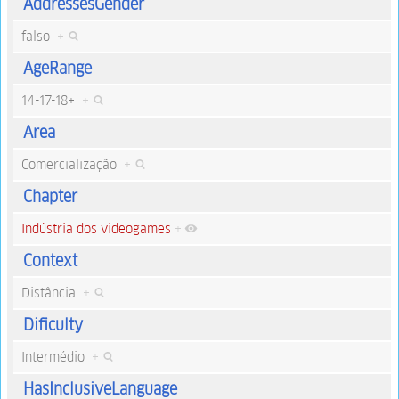
AddressesGender
falso
+
AgeRange
14-17-18+
+
Area
Comercialização
+
Chapter
Indústria dos videogames
+
Context
Distância
+
Dificulty
Intermédio
+
HasInclusiveLanguage