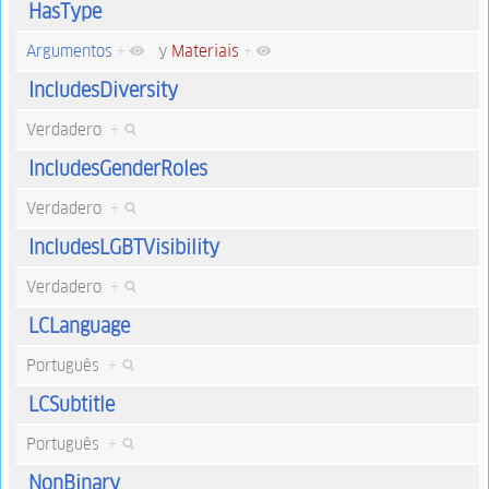
HasType
Argumentos
+
y
Materiais
+
IncludesDiversity
Verdadero
+
IncludesGenderRoles
Verdadero
+
IncludesLGBTVisibility
Verdadero
+
LCLanguage
Português
+
LCSubtitle
Português
+
NonBinary