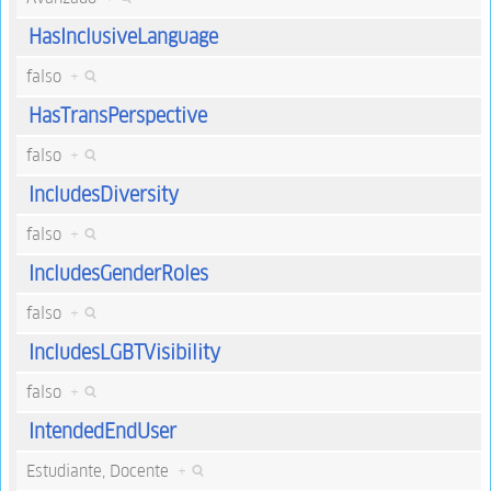
HasInclusiveLanguage
falso
+
HasTransPerspective
falso
+
IncludesDiversity
falso
+
IncludesGenderRoles
falso
+
IncludesLGBTVisibility
falso
+
IntendedEndUser
Estudiante, Docente
+