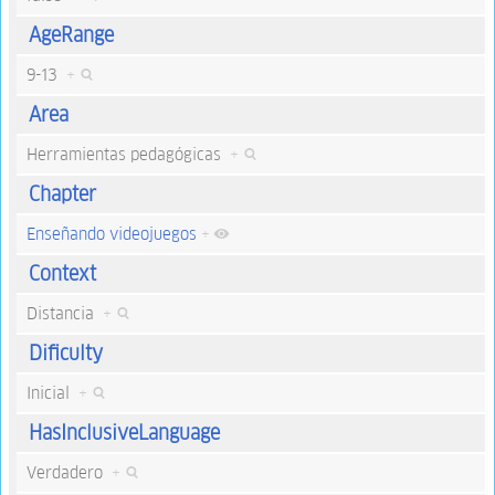
AgeRange
9-13
+
Area
Herramientas pedagógicas
+
Chapter
Enseñando videojuegos
+
Context
Distancia
+
Dificulty
Inicial
+
HasInclusiveLanguage
Verdadero
+