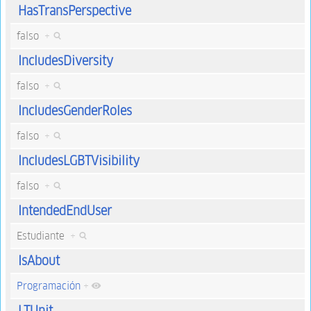
HasTransPerspective
falso
+
IncludesDiversity
falso
+
IncludesGenderRoles
falso
+
IncludesLGBTVisibility
falso
+
IntendedEndUser
Estudiante
+
IsAbout
Programación
+
LTUnit