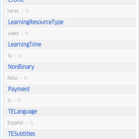
horas
+
LearningResourceType
video
+
LearningTime
10
+
NonBinary
falso
+
Payment
Si
+
TELanguage
Español
+
TESubtitles