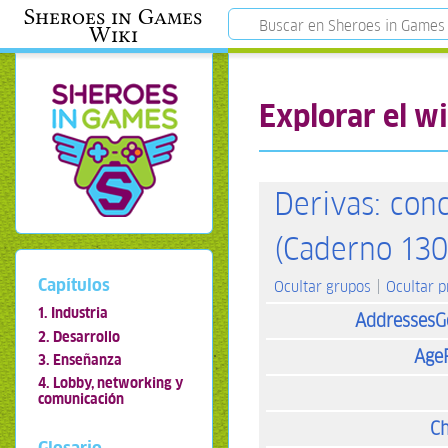
Sheroes in Games
Wiki
Explorar el wi
Derivas: con
(Caderno 130
Capítulos
Ocultar grupos
Ocultar 
1. Industria
AddressesG
2. Desarrollo
Age
3. Enseñanza
4. Lobby, networking y
comunicación
Ch