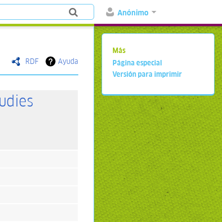
Anónimo
Más
RDF
Ayuda
Página especial
Versión para imprimir
udies