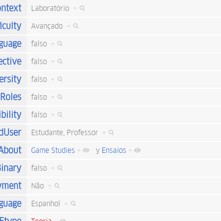
ntext
Laboratório
+
iculty
Avançado
+
nguage
falso
+
ective
falso
+
ersity
falso
+
rRoles
falso
+
bility
falso
+
dUser
Estudante, Professor
+
sAbout
Game Studies
+
y
Ensaios
+
inary
falso
+
yment
Não
+
guage
Espanhol
+