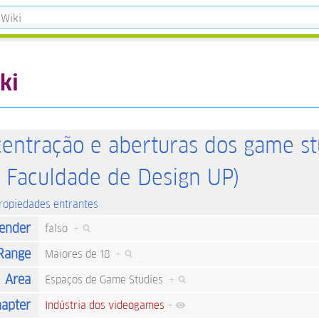
ki
centração e aberturas dos game st
 Faculdade de Design UP)
propiedades entrantes
ender
falso
+
Range
Maiores de 18
+
Area
Espaços de Game Studies
+
apter
Indústria dos videogames
+