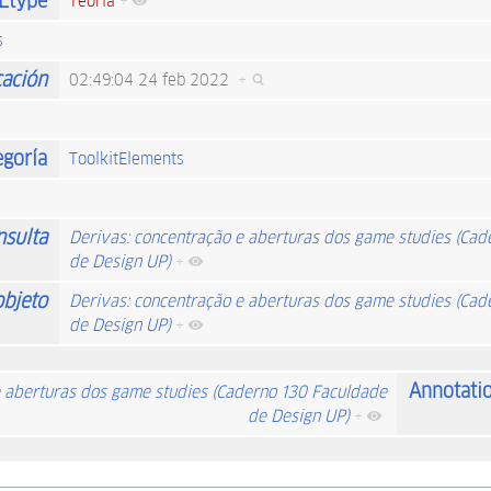
Etype
Teoria
+
s
cación
02:49:04 24 feb 2022
+
egoría
ToolkitElements
nsulta
Derivas: concentração e aberturas dos game studies (Ca
de Design UP)
+
objeto
Derivas: concentração e aberturas dos game studies (Ca
de Design UP)
+
Annotati
e aberturas dos game studies (Caderno 130 Faculdade
de Design UP)
+