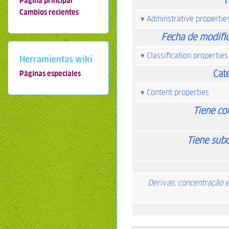
T
Página principal
Cambios recientes
Adminstrative propertie
Fecha de modifi
Classification properties
Herramientas wiki
Cat
Páginas especiales
Content properties
Tiene co
Tiene sub
Derivas: concentração 