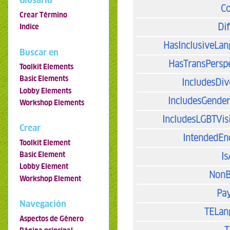
Glosario
Co
Crear Término
Dif
Indice
HasInclusiveLa
Buscar en
HasTransPersp
Toolkit Elements
Basic Elements
IncludesDiv
Lobby Elements
IncludesGende
Workshop Elements
IncludesLGBTVisi
Crear
IntendedEn
Toolkit Element
Basic Element
I
Lobby Element
NonB
Workshop Element
Pa
Navegación
TELan
Aspectos de Género