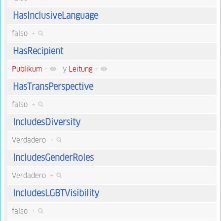
HasInclusiveLanguage
falso
+
HasRecipient
Publikum
+
y
Leitung
+
HasTransPerspective
falso
+
IncludesDiversity
Verdadero
+
IncludesGenderRoles
Verdadero
+
IncludesLGBTVisibility
falso
+