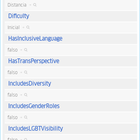
Distancia
+
Dificulty
Inicial
+
HasInclusiveLanguage
falso
+
HasTransPerspective
falso
+
IncludesDiversity
falso
+
IncludesGenderRoles
falso
+
IncludesLGBTVisibility
falso
+