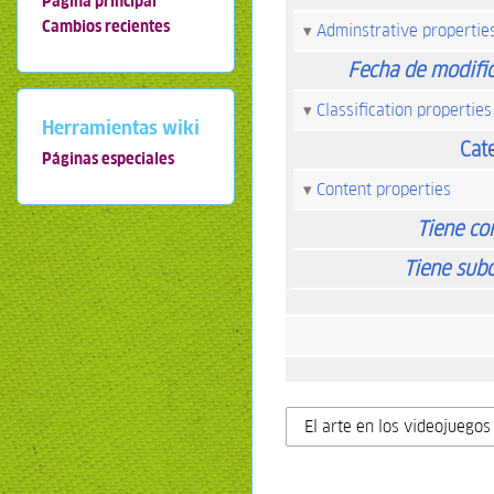
Página principal
Cambios recientes
Adminstrative propertie
Fecha de modifi
Classification properties
Herramientas wiki
Cat
Páginas especiales
Content properties
Tiene co
Tiene sub