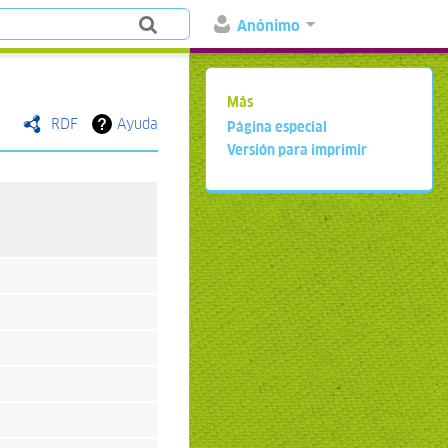
Anónimo
Más
RDF
Ayuda
Página especial
Versión para imprimir