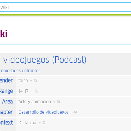
ki
s videojuegos (Podcast)
propiedades entrantes
ender
falso
+
Range
14-17
+
Area
Arte y animación
+
apter
Desarrollo de videojuegos
+
ntext
Distancia
+