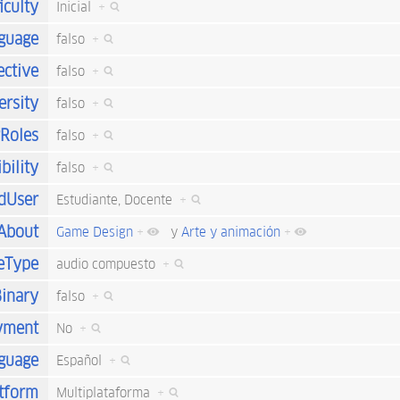
iculty
Inicial
+
nguage
falso
+
ective
falso
+
ersity
falso
+
rRoles
falso
+
bility
falso
+
dUser
Estudiante, Docente
+
sAbout
Game Design
+
y
Arte y animación
+
eType
audio compuesto
+
inary
falso
+
yment
No
+
guage
Español
+
tform
Multiplataforma
+