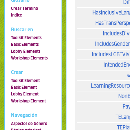
Glosario
Dif
Crear Término
HasInclusiveLa
Indice
HasTransPersp
Buscar en
IncludesDiv
Toolkit Elements
IncludesGende
Basic Elements
Lobby Elements
IncludesLGBTVisi
Workshop Elements
IntendedEn
Crear
I
Toolkit Element
LearningResourc
Basic Element
Lobby Element
NonB
Workshop Element
Pa
Navegación
TELan
Aspectos de Género
TEPla