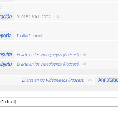
s
cación
01:01:54 6 feb 2022
+
egoría
ToolkitElements
nsulta
El arte en los videojuegos (Podcast)
+
objeto
El arte en los videojuegos (Podcast)
+
Annotati
El arte en los videojuegos (Podcast)
+