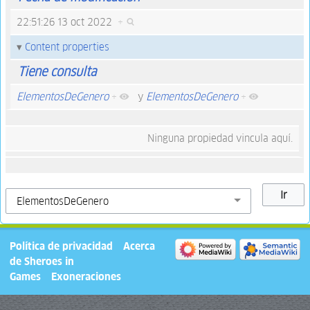
22:51:26 13 oct 2022
+
Content properties
Tiene consulta
ElementosDeGenero
+
y
ElementosDeGenero
+
Ninguna propiedad vincula aquí.
Política de privacidad
Acerca
de Sheroes in
Games
Exoneraciones