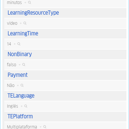
minutos
+
LearningResourceType
vídeo
+
LearningTime
14
+
NonBinary
falso
+
Payment
Não
+
TELanguage
Inglês
+
TEPlatform
Multiplataforma
+