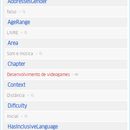
AddressesGender
falso
+
AgeRange
LIVRE
+
Area
Som e música
+
Chapter
Desenvolvimento de videogames
+
Context
Distância
+
Dificulty
Inicial
+
HasInclusiveLanguage