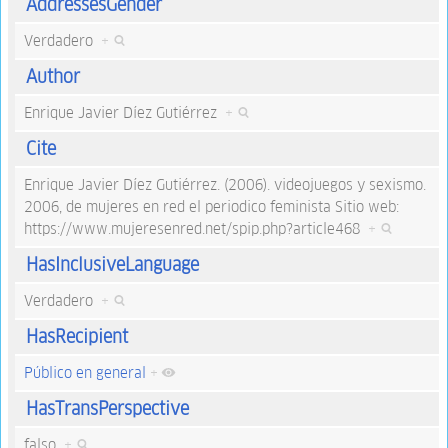
AddressesGender
Verdadero
+
Author
Enrique Javier Díez Gutiérrez
+
Cite
Enrique Javier Díez Gutiérrez. (2006). videojuegos y sexismo.
2006, de mujeres en red el periodico feminista Sitio web:
https://www.mujeresenred.net/spip.php?article468
+
HasInclusiveLanguage
Verdadero
+
HasRecipient
Público en general
+
HasTransPerspective
falso
+