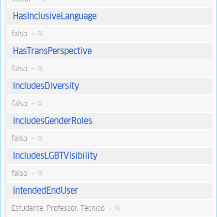
HasInclusiveLanguage
falso
+
HasTransPerspective
falso
+
IncludesDiversity
falso
+
IncludesGenderRoles
falso
+
IncludesLGBTVisibility
falso
+
IntendedEndUser
Estudante, Professor, Técnico
+