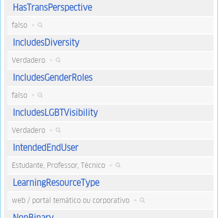
HasTransPerspective
falso
+
IncludesDiversity
Verdadero
+
IncludesGenderRoles
falso
+
IncludesLGBTVisibility
Verdadero
+
IntendedEndUser
Estudante, Professor, Técnico
+
LearningResourceType
web / portal temático ou corporativo
+
NonBinary