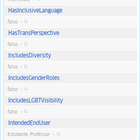
HasInclusiveLanguage
falso
+
HasTransPerspective
falso
+
IncludesDiversity
falso
+
IncludesGenderRoles
falso
+
IncludesLGBTVisibility
falso
+
IntendedEndUser
Estudante, Professor
+