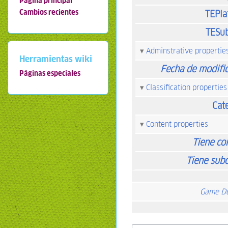
Página principal
Cambios recientes
TEPla
TESub
Adminstrative propertie
Herramientas wiki
Fecha de modifi
Páginas especiales
Classification properties
Cat
Content properties
Tiene co
Tiene sub
Game De