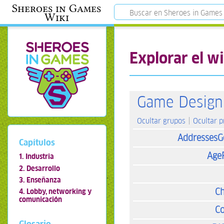
Sheroes in Games
Wiki
Explorar el wi
Game Design
Ocultar grupos
Ocultar 
AddressesG
Capítulos
Age
1. Industria
2. Desarrollo
3. Enseñanza
Ch
4. Lobby, networking y
comunicación
Co