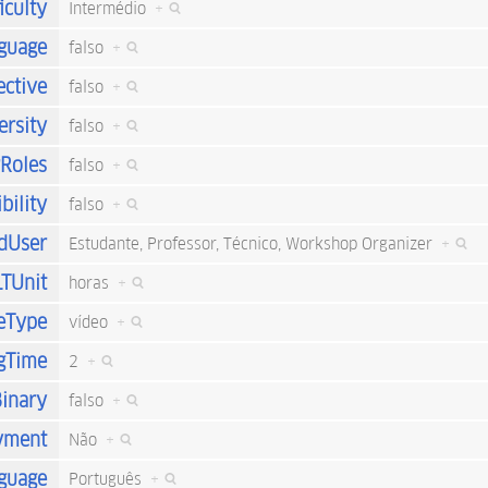
iculty
Intermédio
+
nguage
falso
+
ective
falso
+
ersity
falso
+
rRoles
falso
+
bility
falso
+
dUser
Estudante, Professor, Técnico, Workshop Organizer
+
LTUnit
horas
+
eType
vídeo
+
gTime
2
+
inary
falso
+
yment
Não
+
guage
Português
+