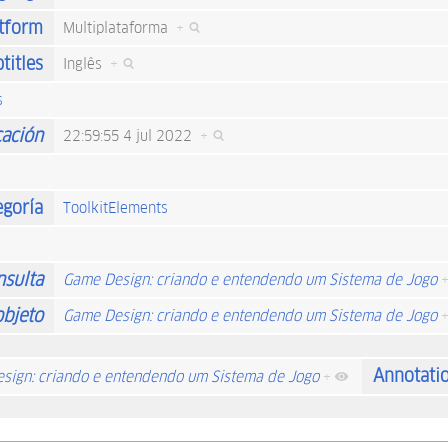
tform
Multiplataforma
+
titles
Inglês
+
s
cación
22:59:55 4 jul 2022
+
egoría
ToolkitElements
nsulta
Game Design: criando e entendendo um Sistema de Jogo
objeto
Game Design: criando e entendendo um Sistema de Jogo
Annotati
sign: criando e entendendo um Sistema de Jogo
+