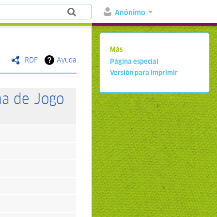
Anónimo
Más
RDF
Ayuda
Página especial
Versión para imprimir
ma de Jogo