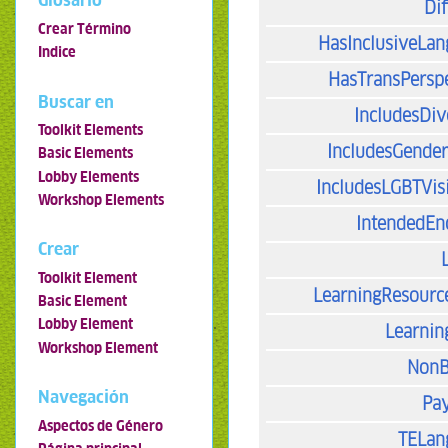
Glosario
Dif
Crear Término
HasInclusiveLa
Indice
HasTransPersp
Buscar en
IncludesDiv
Toolkit Elements
IncludesGende
Basic Elements
Lobby Elements
IncludesLGBTVisi
Workshop Elements
IntendedEn
Crear
Toolkit Element
LearningResourc
Basic Element
Lobby Element
Learnin
Workshop Element
NonB
Navegación
Pa
Aspectos de Género
TELan