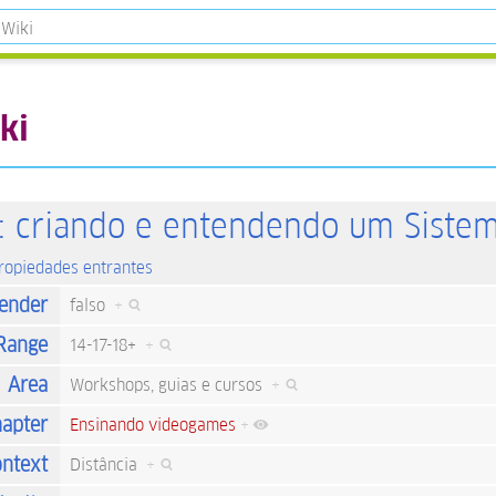
ki
: criando e entendendo um Siste
propiedades entrantes
ender
falso
+
Range
14-17-18+
+
Area
Workshops, guias e cursos
+
apter
Ensinando videogames
+
ntext
Distância
+