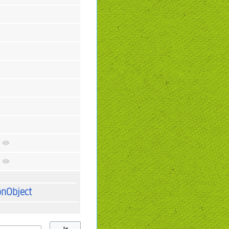
+
+
onObject