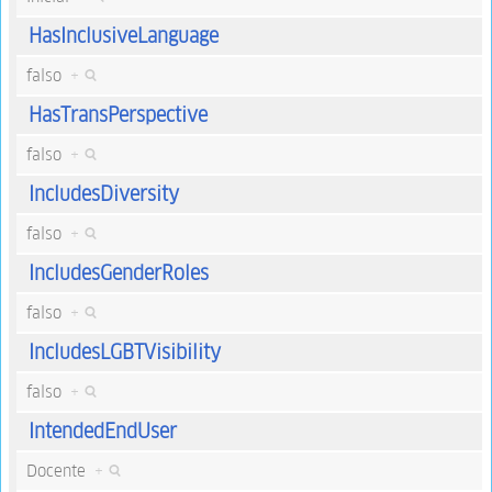
HasInclusiveLanguage
falso
+
HasTransPerspective
falso
+
IncludesDiversity
falso
+
IncludesGenderRoles
falso
+
IncludesLGBTVisibility
falso
+
IntendedEndUser
Docente
+