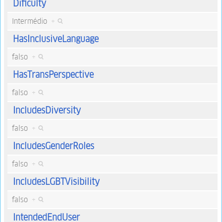
Dificulty
Intermédio
+
HasInclusiveLanguage
falso
+
HasTransPerspective
falso
+
IncludesDiversity
falso
+
IncludesGenderRoles
falso
+
IncludesLGBTVisibility
falso
+
IntendedEndUser