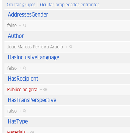
Ocultar grupos
Ocultar propiedades entrantes
AddressesGender
falso
+
Author
João Marcos Ferreira Araújo
+
HasInclusiveLanguage
falso
+
HasRecipient
Público no geral
+
HasTransPerspective
falso
+
HasType
Materiais
+