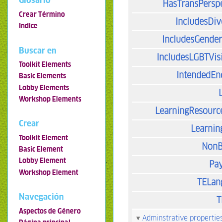
Glosario
HasTransPersp
Crear Término
IncludesDiv
Indice
IncludesGende
Buscar en
IncludesLGBTVisi
Toolkit Elements
IntendedEn
Basic Elements
Lobby Elements
Workshop Elements
LearningResourc
Crear
Learnin
Toolkit Element
NonB
Basic Element
Lobby Element
Pa
Workshop Element
TELan
Navegación
T
Aspectos de Género
Adminstrative propertie