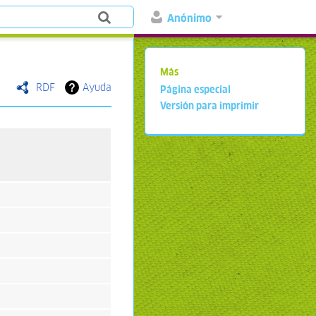
Anónimo
Más
RDF
Ayuda
Página especial
Versión para imprimir