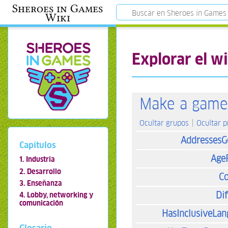
Sheroes in Games
Wiki
Explorar el wi
Make a game
Ocultar grupos
Ocultar 
AddressesG
Capítulos
Age
1. Industria
2. Desarrollo
Co
3. Enseñanza
Dif
4. Lobby, networking y
comunicación
HasInclusiveLa