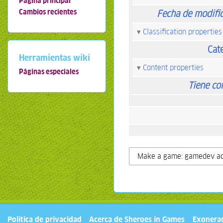
Página principal
Cambios recientes
Fecha de modifi
Classification properties
Cat
Herramientas wiki
Content properties
Páginas especiales
Tiene co
Política de privacidad
Acerca de Sheroes in Games
Exonera