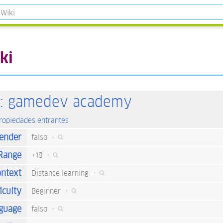
ki
: gamedev academy
propiedades entrantes
ender
falso
+
Range
+18
+
ntext
Distance learning
+
iculty
Beginner
+
nguage
falso
+