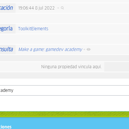
cación
19:06:44 8 jul 2022
+
egoría
ToolkitElements
nsulta
Make a game: gamedev academy
+
Ninguna propiedad vincula aquí.
ciones