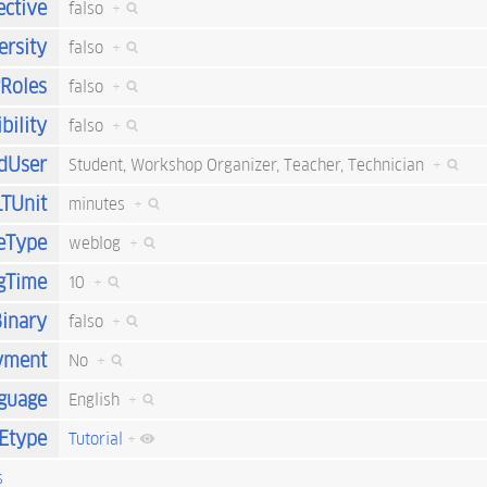
ective
falso
+
ersity
falso
+
rRoles
falso
+
bility
falso
+
dUser
Student, Workshop Organizer, Teacher, Technician
+
LTUnit
minutes
+
eType
weblog
+
gTime
10
+
inary
falso
+
yment
No
+
guage
English
+
Etype
Tutorial
+
s