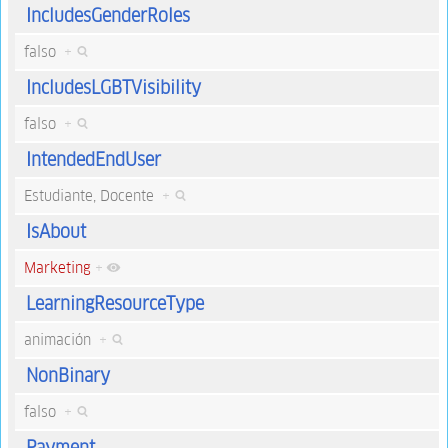
IncludesGenderRoles
falso
+
IncludesLGBTVisibility
falso
+
IntendedEndUser
Estudiante, Docente
+
IsAbout
Marketing
+
LearningResourceType
animación
+
NonBinary
falso
+
Payment