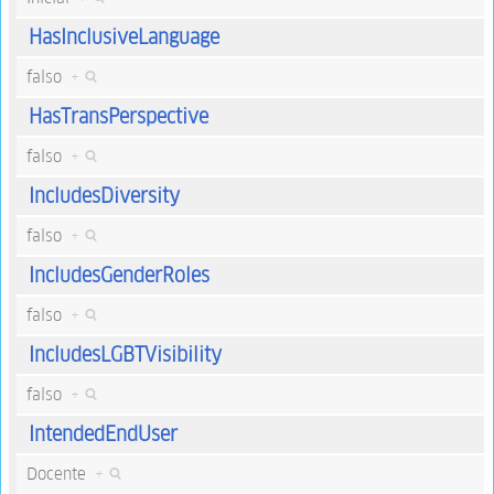
HasInclusiveLanguage
falso
+
HasTransPerspective
falso
+
IncludesDiversity
falso
+
IncludesGenderRoles
falso
+
IncludesLGBTVisibility
falso
+
IntendedEndUser
Docente
+