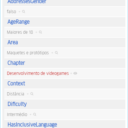
AddressesGender
falso
+
AgeRange
Maiores de 18
+
Area
Maquetes e protótipos
+
Chapter
Desenvolvimento de videogames
+
Context
Distância
+
Dificulty
Intermédio
+
HasInclusiveLanguage