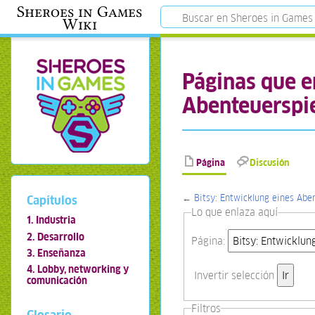
Sheroes in Games
Wiki
Páginas que e
Abenteuerspie
Página
Discusión
←
Bitsy: Entwicklung eines Aben
Capítulos
Lo que enlaza aquí
1. Industria
2. Desarrollo
Página:
3. Enseñanza
4. Lobby, networking y
Invertir selección
comunicación
Filtros