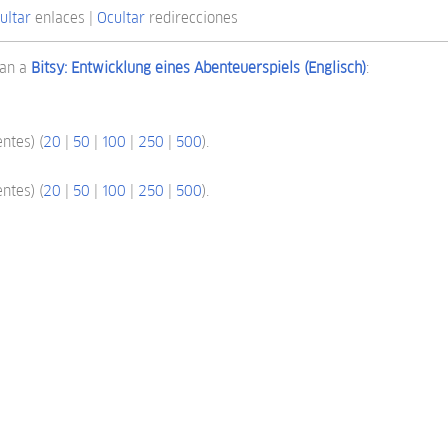
ultar
enlaces |
Ocultar
redirecciones
zan a
Bitsy: Entwicklung eines Abenteuerspiels (Englisch)
:
ntes) (
20
|
50
|
100
|
250
|
500
).
ntes) (
20
|
50
|
100
|
250
|
500
).