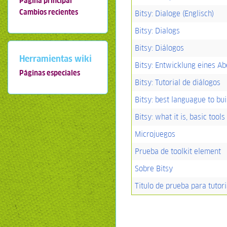
Página principal
Cambios recientes
Bitsy: Dialoge (Englisch)
Bitsy: Dialogs
Bitsy: Diálogos
Herramientas wiki
Bitsy: Entwicklung eines Ab
Páginas especiales
Bitsy: Tutorial de diálogos
Bitsy: best languague to bui
Bitsy: what it is, basic tool
Microjuegos
Prueba de toolkit element
Sobre Bitsy
Titulo de prueba para tutori