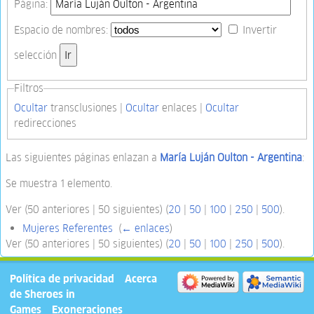
Página:
Espacio de nombres:
Invertir
selección
Filtros
Ocultar
transclusiones |
Ocultar
enlaces |
Ocultar
redirecciones
Las siguientes páginas enlazan a
María Luján Oulton - Argentina
:
Se muestra 1 elemento.
Ver (50 anteriores | 50 siguientes) (
20
|
50
|
100
|
250
|
500
).
Mujeres Referentes
‎
(
← enlaces
)
Ver (50 anteriores | 50 siguientes) (
20
|
50
|
100
|
250
|
500
).
Política de privacidad
Acerca
de Sheroes in
Games
Exoneraciones