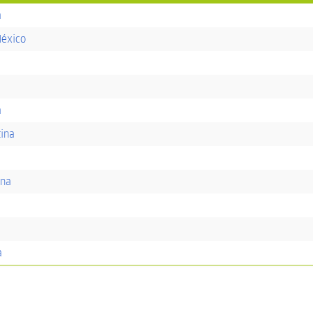
a
México
a
tina
ina
a