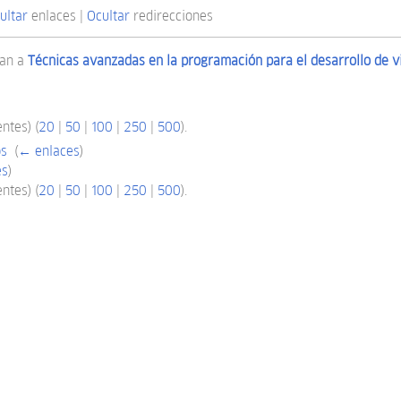
ultar
enlaces |
Ocultar
redirecciones
zan a
Técnicas avanzadas en la programación para el desarrollo de 
ntes) (
20
|
50
|
100
|
250
|
500
).
os
‎
(
← enlaces
)
es
)
ntes) (
20
|
50
|
100
|
250
|
500
).