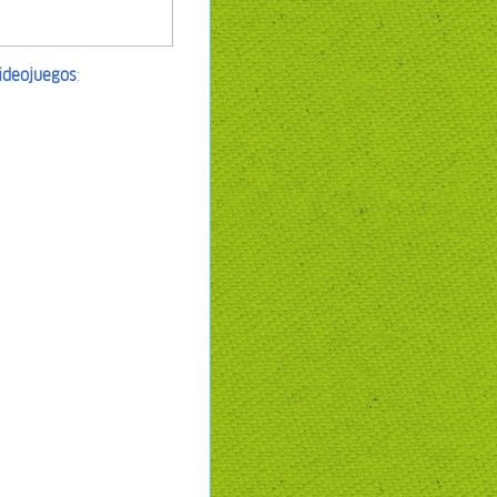
videojuegos
: