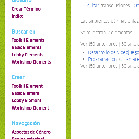
Glosario
Ocultar
transclusiones |
Oc
Crear Término
Indice
Las siguientes páginas enla
Buscar en
Se muestran 2 elementos.
Toolkit Elements
Ver (50 anteriores | 50 siguie
Basic Elements
Desarrollo de videojueg
Lobby Elements
Programación
‎
(
← enlac
Workshop Elements
Ver (50 anteriores | 50 siguie
Crear
Toolkit Element
Basic Element
Lobby Element
Workshop Element
Navegación
Aspectos de Género