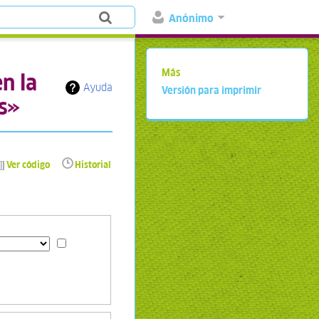
Anónimo
Más
n la
Ayuda
Versión para imprimir
os»
Ver código
Historial