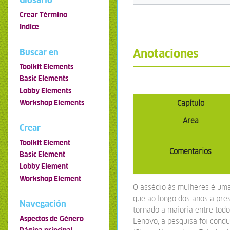
Glosario
Crear Término
Indice
Anotaciones
Buscar en
Toolkit Elements
Basic Elements
Lobby Elements
Workshop Elements
Capítulo
Area
Crear
Toolkit Element
Comentarios
Basic Element
Lobby Element
Workshop Element
O assédio às mulheres é uma
que ao longo dos anos a pre
Navegación
tornado a maioria entre todo
Aspectos de Género
Lenovo, a pesquisa foi cond