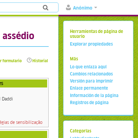
Anónimo
Herramientas de página de
 assédio
usuario
Explorar propiedades
Más
r formulario
Historial
Lo que enlaza aquí
Cambios relacionados
Versión para imprimir
es
Enlace permanente
Información de la página
l Daddi
Registros de página
égias de sensibilização
Categorías