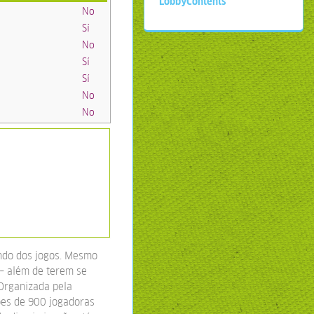
LobbyContents
No
Sí
No
Sí
Sí
No
No
undo dos jogos. Mesmo
– além de terem se
 Organizada pela
ões de 900 jogadoras