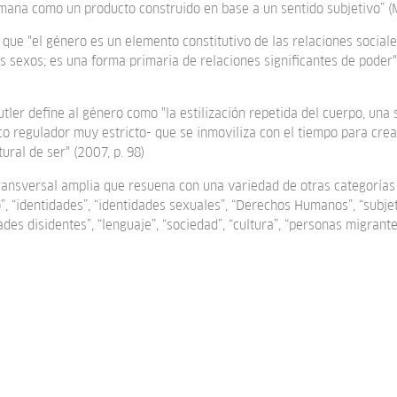
mana como un producto construido en base a un sentido subjetivo” (
 que "el género es un elemento constitutivo de las relaciones social
os sexos; es una forma primaria de relaciones significantes de poder"
tler define al género como "la estilización repetida del cuerpo, una
o regulador muy estricto- que se inmoviliza con el tiempo para crea
ural de ser" (2007, p. 98)
ransversal amplia que resuena con una variedad de otras categorías
o”, “identidades”, “identidades sexuales”, “Derechos Humanos”, “subje
ades disidentes”, “lenguaje”, “sociedad”, “cultura”, “personas migrant