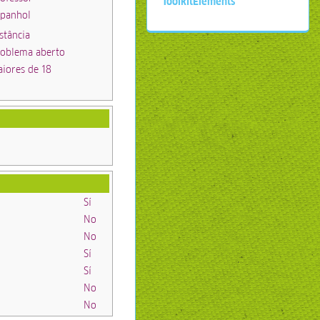
ToolkitElements
spanhol
stância
roblema aberto
iores de 18
Sí
No
No
Sí
Sí
No
No