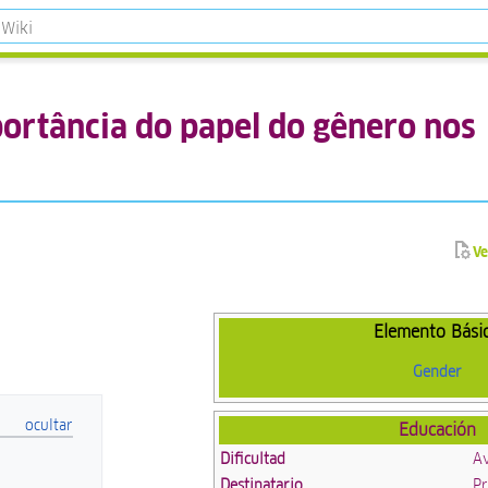
ortância do papel do gênero nos
Ve
Elemento Bási
Gender
Educación
Dificultad
A
Destinatario
Pr