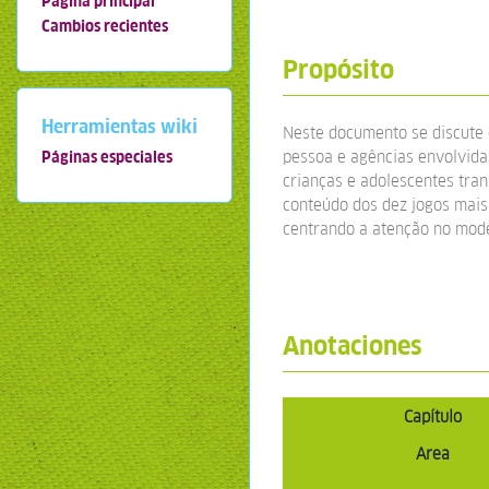
Página principal
Cambios recientes
Propósito
Herramientas wiki
Neste documento se discute 
pessoa e agências envolvida
Páginas especiales
crianças e adolescentes tra
conteúdo dos dez jogos mais 
centrando a atenção no mode
Anotaciones
Capítulo
Area