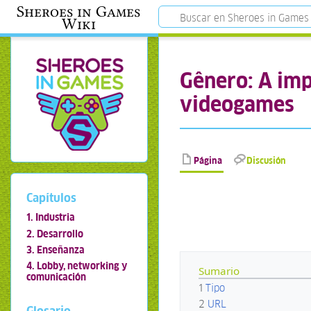
Sheroes in Games
Wiki
Gênero: A imp
videogames
Página
Discusión
Capítulos
1. Industria
2. Desarrollo
3. Enseñanza
4. Lobby, networking y
Sumario
comunicación
1
Tipo
2
URL