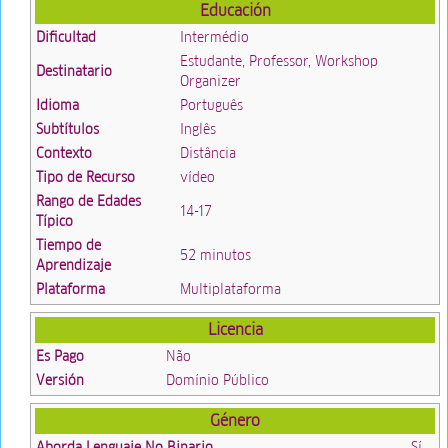
Educación
Dificultad
Intermédio
Estudante, Professor, Workshop
Destinatario
Organizer
Idioma
Português
Subtítulos
Inglês
Contexto
Distância
Tipo de Recurso
vídeo
Rango de Edades
14-17
Típico
Tiempo de
52 minutos
Aprendizaje
Plataforma
Multiplataforma
Licencia
Es Pago
Não
Versión
Domínio Público
Género
Aborda Lenguaje No Binario
Sí