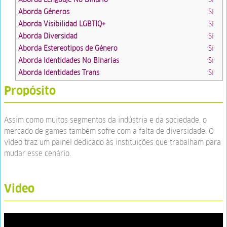
Aborda Géneros
Sí
Aborda Visibilidad LGBTIQ+
Sí
Aborda Diversidad
Sí
Aborda Estereotipos de Género
Sí
Aborda Identidades No Binarias
Sí
Aborda Identidades Trans
Sí
Propósito
Assim como muitos segmentos da indústria e da sociedade, o
mercado de games também sofre com a falta de diversidade. O
vídeo traz um painel dedicado às instituições que trabalham para
mudar esse cenário.
Video