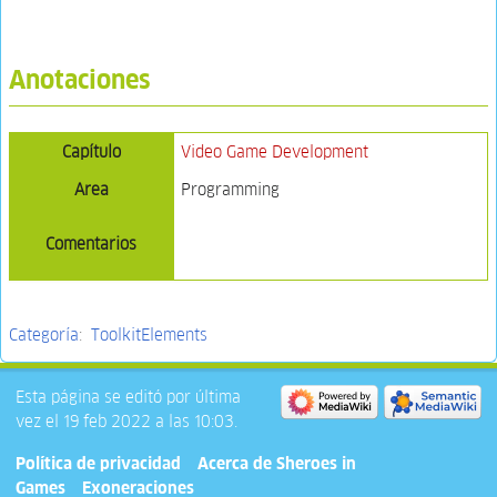
Anotaciones
Capítulo
Video Game Development
Area
Programming
Comentarios
Categoría
:
ToolkitElements
Esta página se editó por última
vez el 19 feb 2022 a las 10:03.
Política de privacidad
Acerca de Sheroes in
Games
Exoneraciones