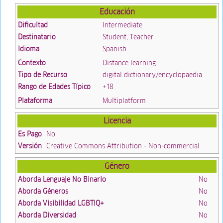
Educación
Dificultad
Intermediate
Destinatario
Student, Teacher
Idioma
Spanish
Contexto
Distance learning
Tipo de Recurso
digital dictionary/encyclopaedia
Rango de Edades Típico
+18
Plataforma
Multiplatform
Licencia
Es Pago
No
Versión
Creative Commons Attribution - Non-commercial
Género
Aborda Lenguaje No Binario
No
Aborda Géneros
No
Aborda Visibilidad LGBTIQ+
No
Aborda Diversidad
No