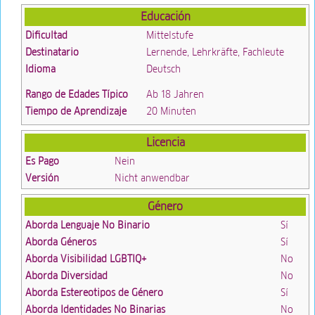
Educación
Dificultad
Mittelstufe
Destinatario
Lernende, Lehrkräfte, Fachleute
Idioma
Deutsch
Rango de Edades Típico
Ab 18 Jahren
Tiempo de Aprendizaje
20 Minuten
Licencia
Es Pago
Nein
Versión
Nicht anwendbar
Género
Aborda Lenguaje No Binario
Sí
Aborda Géneros
Sí
Aborda Visibilidad LGBTIQ+
No
Aborda Diversidad
No
Aborda Estereotipos de Género
Sí
Aborda Identidades No Binarias
No