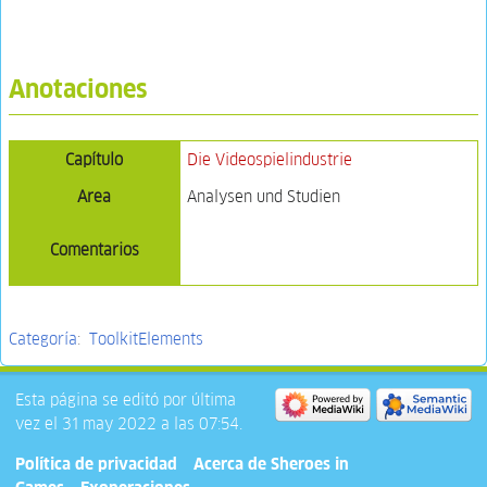
Anotaciones
Capítulo
Die Videospielindustrie
Area
Analysen und Studien
Comentarios
Categoría
:
ToolkitElements
Esta página se editó por última
vez el 31 may 2022 a las 07:54.
Política de privacidad
Acerca de Sheroes in