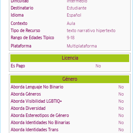
Dificultad
Intermedio
Destinatario
Estudiante
Idioma
Español
Contexto
Aula
Tipo de Recurso
texto narrativo hipertexto
Rango de Edades Típico
9-18
Plataforma
Multiplataforma
Licencia
Es Pago
No
Género
Aborda Lenguaje No Binario
No
Aborda Géneros
No
Aborda Visibilidad LGBTIQ+
No
Aborda Diversidad
No
Aborda Estereotipos de Género
No
Aborda Identidades No Binarias
No
Aborda Identidades Trans
No