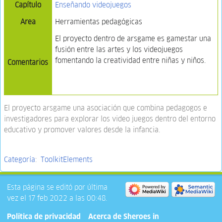
Capítulo
Enseñando videojuegos
Area
Herramientas pedagógicas
El proyecto dentro de arsgame es gamestar una
fusión entre las artes y los videojuegos
fomentando la creatividad entre niñas y niños.
Comentarios
El proyecto arsgame una asociación que combina pedagogos e
investigadores para explorar los video juegos dentro del entorno
educativo y promover valores desde la infancia.
Categoría
:
ToolkitElements
Esta página se editó por última
vez el 17 feb 2022 a las 00:48.
Política de privacidad
Acerca de Sheroes in