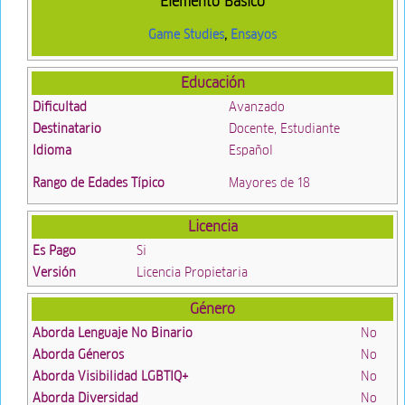
Elemento Básico
Game Studies
,
Ensayos
Educación
Dificultad
Avanzado
Destinatario
Docente, Estudiante
Idioma
Español
Rango de Edades Típico
Mayores de 18
Licencia
Es Pago
Si
Versión
Licencia Propietaria
Género
Aborda Lenguaje No Binario
No
Aborda Géneros
No
Aborda Visibilidad LGBTIQ+
No
Aborda Diversidad
No