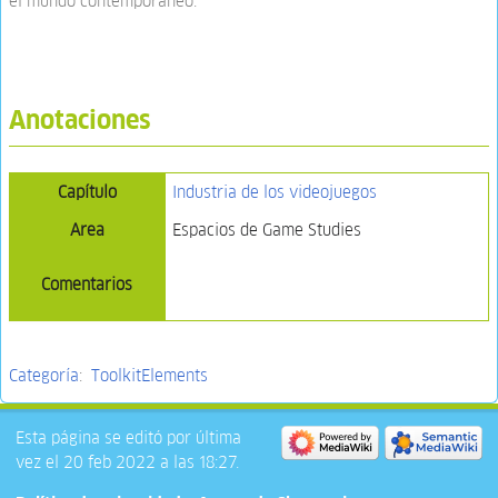
el mundo contemporáneo.
Anotaciones
Capítulo
Industria de los videojuegos
Area
Espacios de Game Studies
Comentarios
Categoría
:
ToolkitElements
Esta página se editó por última
vez el 20 feb 2022 a las 18:27.