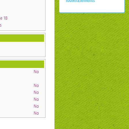
ToolkitElements
e 18
s
No
No
No
No
No
No