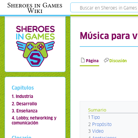
Sheroes in Games
Wiki
Música para 
Página
Discusión
Capítulos
1. Industria
2. Desarrollo
Sumario
3. Enseñanza
1
Tipo
4. Lobby, networking y
comunicación
2
Propósito
3
Video