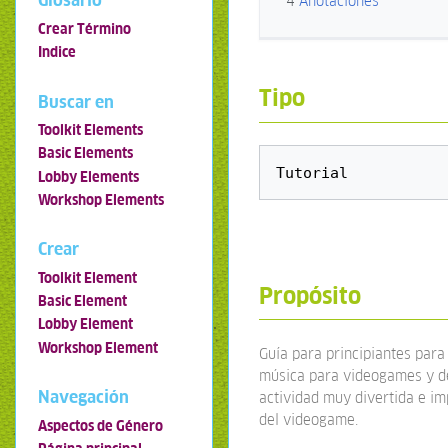
Glosario
4
Anotaciones
Crear Término
Indice
Tipo
Buscar en
Toolkit Elements
Basic Elements
Lobby Elements
Workshop Elements
Crear
Toolkit Element
Propósito
Basic Element
Lobby Element
Workshop Element
Guía para principiantes par
música para videogames y d
Navegación
actividad muy divertida e im
del videogame.
Aspectos de Género