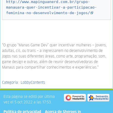
http://www.mapinguanerd.com.br/grupo-
manauara-quer-incentivar-a-participacao-
feminina-no-desenvolvimento-de-jogos/
"O grupo “Manas Game Dev” quer incentivar mulheres – jovens,
adultas, cis, ou trans – a ingressarem no desenvolvimento de
jogos nas suas diferentes áreas, como arte, programação, som,
game design e outras, além de reunir desenvolvedoras de
Manaus para compartilhar conhecimentos e experiências."
Categoría
:
LobbyContents
Esta página se editó por última
vez el 5 oct 2022 a las 17:53.
Política de privacidad
Acerca de Sheroes in