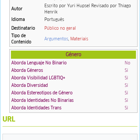
Escrito por Yuri Hupsel Revisado por Thiago
Autor
Henrik
Idioma
Português
Destinatario
Público no geral
Tipo de
Argumentos
,
Materiais
Contenido
Género
Aborda Lenguaje No Binario
No
Aborda Géneros
Sí
Aborda Visibilidad LGBTIQ+
Sí
Aborda Diversidad
Sí
Aborda Estereotipos de Género
Sí
Aborda Identidades No Binarias
Sí
Aborda Identidades Trans
Sí
URL