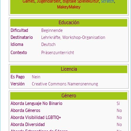
Games
,
Jugendarbeit
,
digitale Spielekultur
,
Scratch
,
MakeyMakey
Educación
Dificultad
Beginnende
Destinatario
Lehrkräfte, Workshop-Organisation
Idioma
Deutsch
Contexto
Präsenzunterricht
Licencia
Es Pago
Nein
Versión
Creative Commons Namensnennung
Género
Aborda Lenguaje No Binario
Sí
Aborda Géneros
No
Aborda Visibilidad LGBTIQ+
No
Aborda Diversidad
No