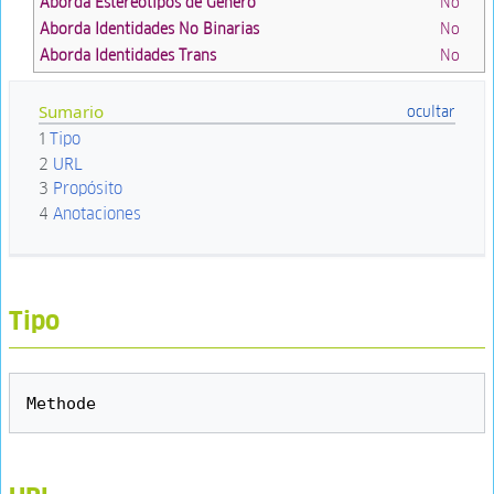
Aborda Estereotipos de Género
No
Aborda Identidades No Binarias
No
Aborda Identidades Trans
No
Sumario
1
Tipo
2
URL
3
Propósito
4
Anotaciones
Tipo