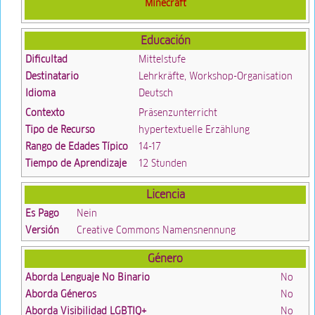
Minecraft
Educación
Dificultad
Mittelstufe
Destinatario
Lehrkräfte, Workshop-Organisation
Idioma
Deutsch
Contexto
Präsenzunterricht
Tipo de Recurso
hypertextuelle Erzählung
Rango de Edades Típico
14-17
Tiempo de Aprendizaje
12 Stunden
Licencia
Es Pago
Nein
Versión
Creative Commons Namensnennung
Género
Aborda Lenguaje No Binario
No
Aborda Géneros
No
Aborda Visibilidad LGBTIQ+
No