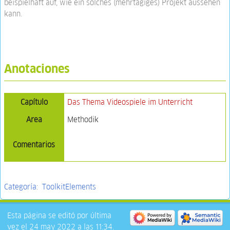
beispielhaft auf, wie ein solches (mehrtägiges) Projekt aussehen
kann.
Anotaciones
Capítulo
Das Thema Videospiele im Unterricht
Area
Methodik
Comentarios
Categoría
:
ToolkitElements
Esta página se editó por última
vez el 24 may 2022 a las 11:34.