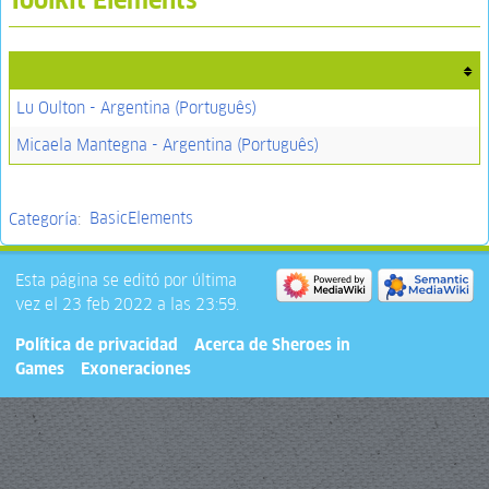
Lu Oulton - Argentina (Português)
Micaela Mantegna - Argentina (Português)
Categoría
:
BasicElements
Esta página se editó por última
vez el 23 feb 2022 a las 23:59.
Política de privacidad
Acerca de Sheroes in
Games
Exoneraciones