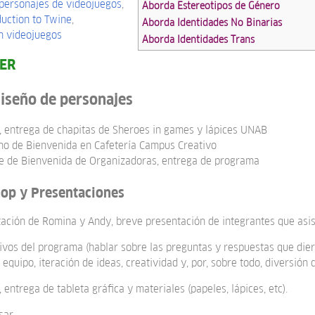
 personajes de videojuegos
,
Aborda Estereotipos de Género
duction to Twine
,
Aborda Identidades No Binarias
en videojuegos
Aborda Identidades Trans
LER
 diseño de personajes
, entrega de chapitas de Sheroes in games y lápices UNAB
no de Bienvenida en Cafetería Campus Creativo
je de Bienvenida de Organizadoras, entrega de programa
op y Presentaciones
tación de Romina y Andy, breve presentación de integrantes que asi
tivos del programa (hablar sobre las preguntas y respuestas que diero
n equipo, iteración de ideas, creatividad y, por, sobre todo, diversión 
entrega de tableta gráfica y materiales (papeles, lápices, etc).
sar