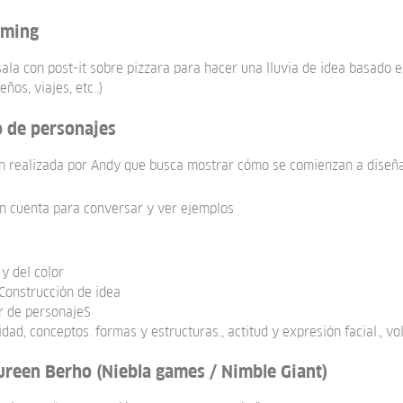
rming
sala con post-it sobre pizzara para hacer una lluvia de idea basado 
ños, viajes, etc..)
 de personajes
ón realizada por Andy que busca mostrar cómo se comienzan a diseñ
n cuenta para conversar y ver ejemplos
 y del color
 Construcción de idea
or de personajeS
ad, conceptos. formas y estructuras., actitud y expresión facial., vol
reen Berho (Niebla games / Nimble Giant)