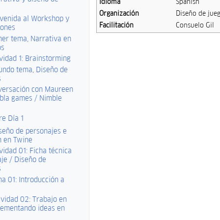
Idioma
Spanish
Organización
Diseño de jue
venida al Workshop y
Facilitación
Consuelo Gil
iones
mer tema, Narrativa en
os
vidad 1: Brainstorming
undo tema, Diseño de
s
versación con Maureen
bla games / Nimble
re Día 1
iseño de personajes e
n en Twine
vidad 01: Ficha técnica
je / Diseño de
s
a 01: Introducción a
ividad 02: Trabajo en
lementando ideas en