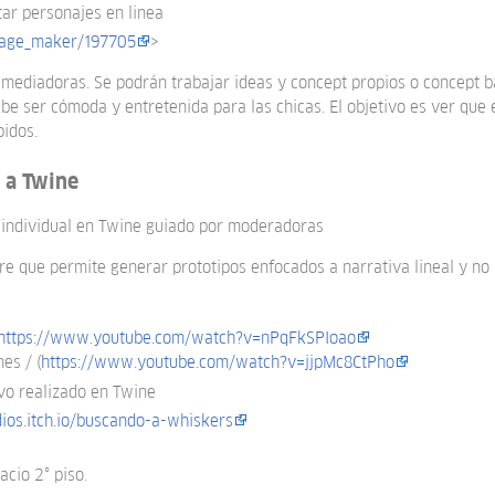
tar personajes en linea
mage_maker/197705
>
 mediadoras. Se podrán trabajar ideas y concept propios o concept 
be ser cómoda y entretenida para las chicas. El objetivo es ver que e
pidos.
 a Twine
o individual en Twine guiado por moderadoras
re que permite generar prototipos enfocados a narrativa lineal y no l
https://www.youtube.com/watch?v=nPqFkSPIoao
es / (
https://www.youtube.com/watch?v=jjpMc8CtPho
vo realizado en Twine
dios.itch.io/buscando-a-whiskers
acio 2° piso.