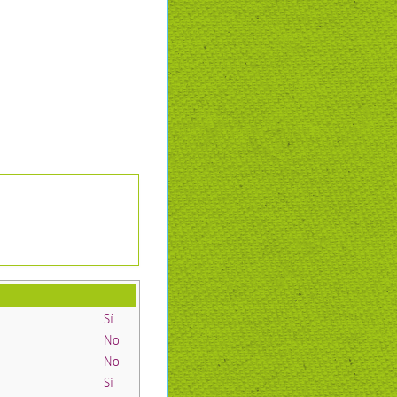
Sí
No
No
Sí