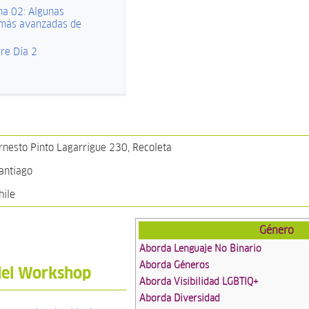
a 02: Algunas
 más avanzadas de
rre Día 2
rnesto Pinto Lagarrigue 230, Recoleta
antiago
hile
Género
Aborda Lenguaje No Binario
Aborda Géneros
del Workshop
Aborda Visibilidad LGBTIQ+
Aborda Diversidad