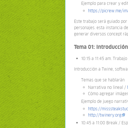
Ejemplo para crear y edi
https://picrew.me/i
Este trabajo será guiado por
personajes. esta instancia de
generar diversos concept rá
Tema 01: Introducción
10:15 a 11:45 am. Trabaj
Introducción a Twine, softwa
Temas que se hablarán
Narrativa no lineal /
Cómo agregar imágen
Ejemplo de juego narrati
https://misssteakstu
http://twinery.org
10:45 a 11:00 Break / Esp