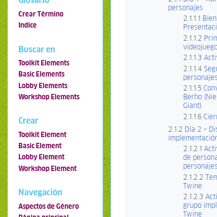
Glosario
personajes
Crear Término
2.1.1.1
Bien
Indice
Presentac
2.1.1.2
Pri
videojueg
Buscar en
2.1.1.3
Acti
Toolkit Elements
2.1.1.4
Seg
Basic Elements
personaje
Lobby Elements
2.1.1.5
Con
Berho (Nie
Workshop Elements
Giant)
2.1.1.6
Cier
Crear
2.1.2
Día 2 – D
Toolkit Element
implementació
Basic Element
2.1.2.1
Acti
de persona
Lobby Element
personaje
Workshop Element
2.1.2.2
Tem
Twine
Navegación
2.1.2.3
Act
grupo imp
Aspectos de Género
Twine