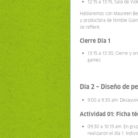
12:15 a 13:15, Sala de V
Hablaremos con Maureen Berh
y productora de Nimble Gian
se refiere.
Cierre Día 1
13:15 a 13:30, Cierre y o
games
Día 2 – Diseño de p
9:00 a 9:30 am. Desayun
Actividad 01: Ficha t
09:30 a 10:15 am. En gru
realizaron el día 1. Indi