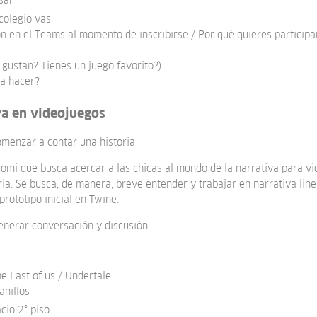
colegio vas
n en el Teams al momento de inscribirse / Por qué quieres participar
 gustan? Tienes un juego favorito?)
ía hacer?
va en videojuegos
omenzar a contar una historia
Romi que busca acercar a las chicas al mundo de la narrativa para v
ia. Se busca, de manera, breve entender y trabajar en narrativa linea
prototipo inicial en Twine.
enerar conversación y discusión
e Last of us / Undertale
anillos
cio 2° piso.