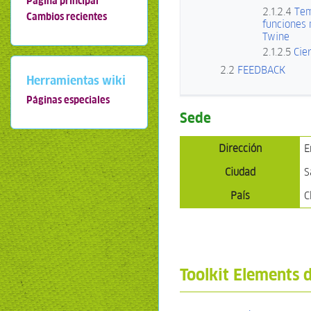
Página principal
2.1.2.4
Tem
Cambios recientes
funciones
Twine
2.1.2.5
Cie
2.2
FEEDBACK
Herramientas wiki
Páginas especiales
Sede
Dirección
E
Ciudad
S
País
C
Toolkit Elements 