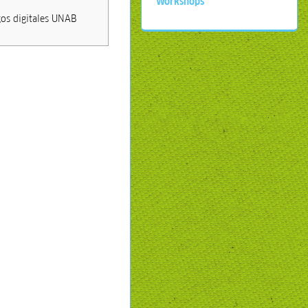
Workshops
gos digitales UNAB