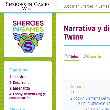
Sheroes in Games
Wiki
Narrativa y d
Twine
Página
Discusión
Capítulos
1. Industria
2. Desarrollo
Sumario
3. Enseñanza
1
Sede
4. Lobby, networking y
comunicación
2
Toolkit Elements del 
2.1
PLANIFICACIÓN 
2.1.1
Día 1 – Na