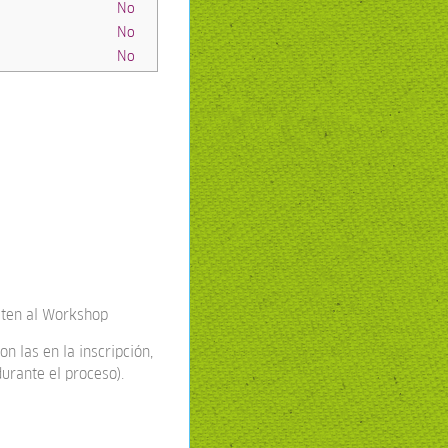
No
No
No
sten al Workshop
n las en la inscripción,
durante el proceso).