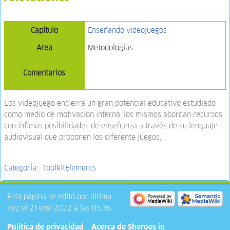
Capítulo
Enseñando videojuegos
Area
Metodologias
Comentarios
Los videojuego encierra un gran potencial educativo estudiado
como medio de motivación interna. los mismos abordan recursos
con ínfimas posibilidades de enseñanza a través de su lenguaje
audiovisual que proponen los diferente juegos.
Categoría
:
ToolkitElements
Esta página se editó por última
vez el 21 ene 2022 a las 05:36.
Política de privacidad
Acerca de Sheroes in