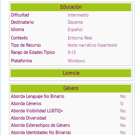
Educación
Dificultad
Intermedio
Destinatario
Docente
Idioma
Español
Contexto
Entorno Real
Tipo de Recurso
texto narrativo hipertexto
Rango de Edades Típico
9-13
Plataforma
Windows
Licencia
Género
Aborda Lenguaje No Binario
No
Aborda Géneros
Sí
Aborda Visibilidad LGBTIQ+
No
Aborda Diversidad
No
Aborda Estereotipos de Género
No
Aborda Identidades No Binarias
No